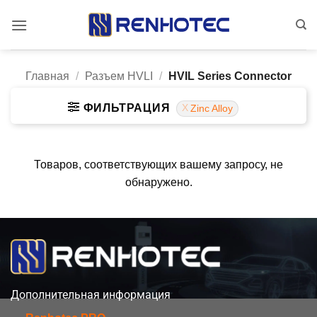
Skip
to
content
Главная
/
Разъем HVLI
/
HVIL Series Connector
ФИЛЬТРАЦИЯ
Zinc Alloy
Товаров, соответствующих вашему запросу, не
обнаружено.
Дополнительная информация