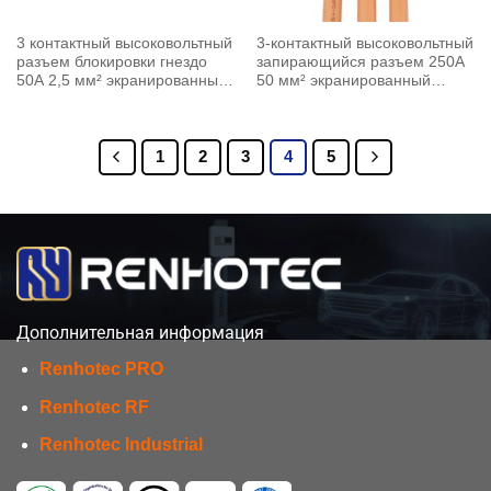
3 контактный высоковольтный
3-контактный высоковольтный
разъем блокировки гнездо
запирающийся разъем 250A
50A 2,5 мм² экранированный
50 мм² экранированный
кабель Z ключ
кабель A ключ под прямым
углом
1
2
3
4
5
Дополнительная информация
Renhotec PRO
Renhotec RF
Renhotec Industrial