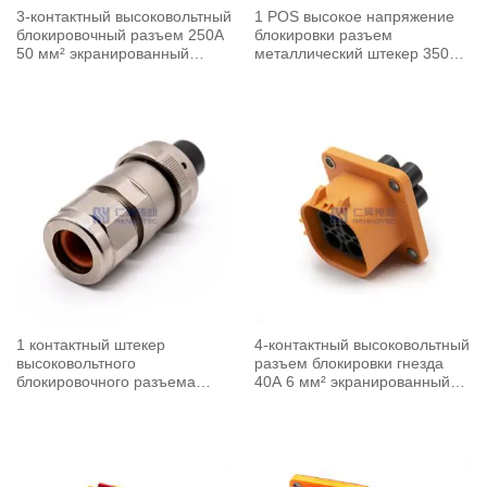
3-контактный высоковольтный
1 POS высокое напряжение
блокировочный разъем 250A
блокировки разъем
50 мм² экранированный
металлический штекер 350A
кабель A ключ прямой
90 мм² экранированный
кабель Y ключ правый угол
1 контактный штекер
4-контактный высоковольтный
высоковольтного
разъем блокировки гнезда
блокировочного разъема
40A 6 мм² экранированный
350A 25 мм² экранированный
кабель A ключ
кабель прямой