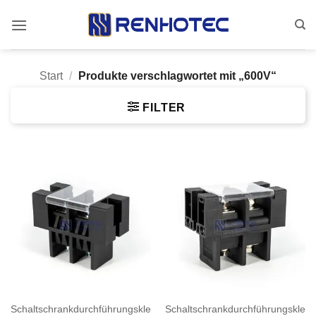
Zum
Inhalt
springen
Start
/
Produkte verschlagwortet mit „600V“
FILTER
Schaltschrankdurchführungsklemme
Schaltschrankdurchführungskle