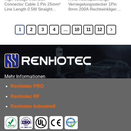
Connector Cable 1 Pin 25mm²
Verriegelungsstecker 1Pin
Line Length 0.5M Straight
8mm 200A Rechtwinkliger
125A Metal Plug 6mm
Stecker Crimp
1
2
3
4
…
10
11
12
Mehr Informationen
Renhotec PRO
Renhotec RF
Renhotec Industriell