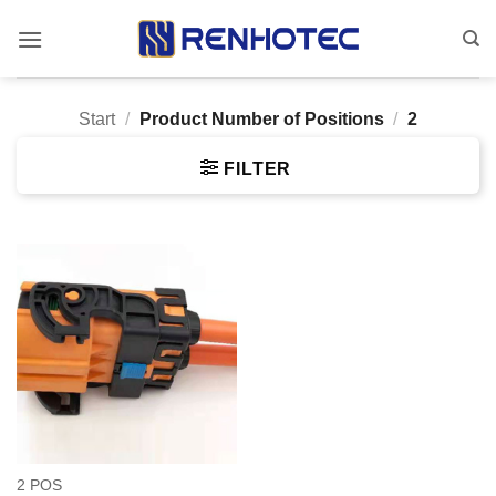
Zum
Inhalt
springen
Start
/
Product Number of Positions
/
2
FILTER
2 POS