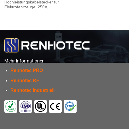
Hochleistungskabelstecker für
Elektrofahrzeuge, 250A,
50mm² abgeschirmtes Kabel, A
Schlüssel, gerade
Mehr Informationen
Renhotec PRO
Renhotec RF
Renhotec Industriell