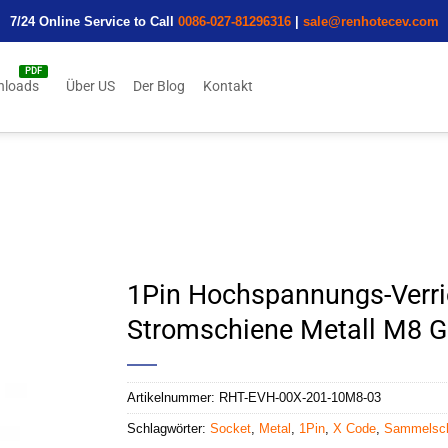
7/24 Online Service to Call
0086-027-81296316
|
sale@renhotecev.com
nloads
Über US
Der Blog
Kontakt
1Pin Hochspannungs-Verri
Stromschiene Metall M8 
Artikelnummer:
RHT-EVH-00X-201-10M8-03
Schlagwörter:
Socket
,
Metal
,
1Pin
,
X Code
,
Sammelsc