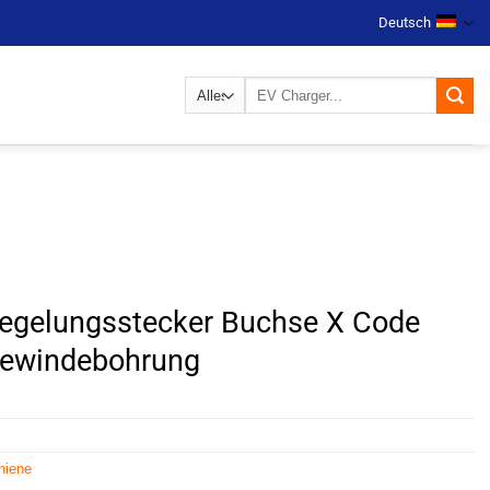
Deutsch
Suchen
nach:
egelungsstecker Buchse X Code
Gewindebohrung
hiene