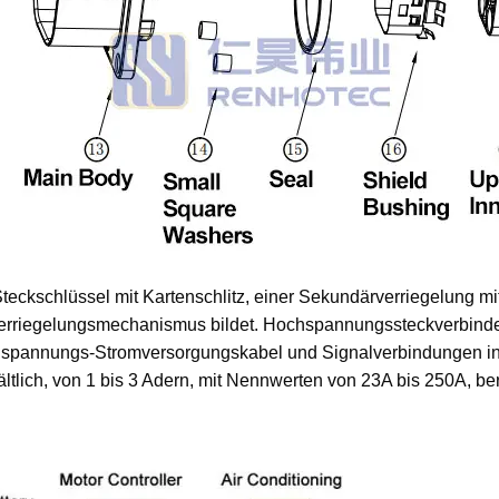
eckschlüssel mit Kartenschlitz, einer Sekundärverriegelung mit
Verriegelungsmechanismus bildet. Hochspannungssteckverbind
spannungs-Stromversorgungskabel und Signalverbindungen in Hy
ältlich, von 1 bis 3 Adern, mit Nennwerten von 23A bis 250A, be