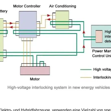
Elektro- und Hybridfahrzeuge, verwenden eine Vielzahl von spe