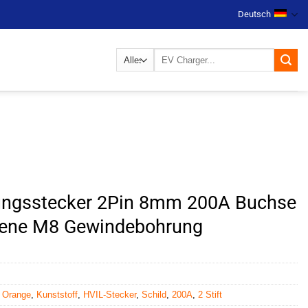
Deutsch
Suchen
nach:
ungsstecker 2Pin 8mm 200A Buchse
iene M8 Gewindebohrung
,
Orange
,
Kunststoff
,
HVIL-Stecker
,
Schild
,
200A
,
2 Stift