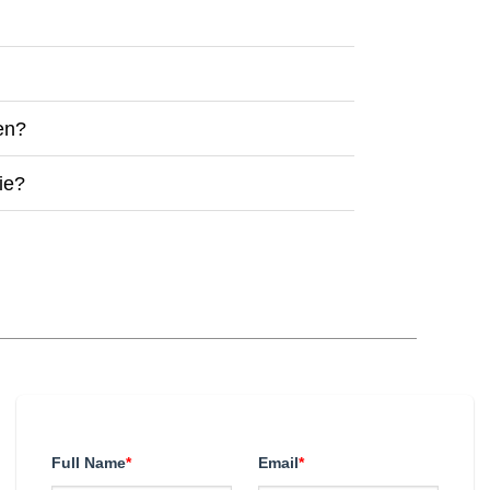
en?
ie?
Full Name
*
Email
*