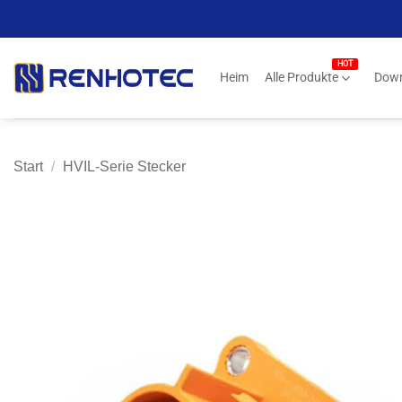
Zum
Inhalt
springen
Heim
Alle Produkte
Dow
Start
/
HVIL-Serie Stecker