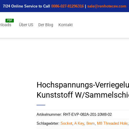
7/24 Online Service to Call
0086-027-81296316
|
sale@renhotecev.com
nloads
Über US
Der Blog
Kontakt
Hochspannungs-Verriegel
Kunststoff W/Sammelsch
Artikelnummer:
RHT-EVP-082A-201-10M8-02
Schlagwörter:
Socket
,
A Key
,
8mm
,
M8 Threaded Hole