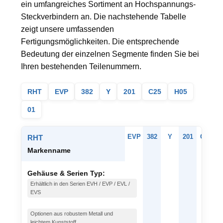
ein umfangreiches Sortiment an Hochspannungs-
Steckverbindern an. Die nachstehende Tabelle
zeigt unsere umfassenden
Fertigungsmöglichkeiten. Die entsprechende
Bedeutung der einzelnen Segmente finden Sie bei
Ihren bestehenden Teilenummern.
RHT
EVP
382
Y
201
C25
H05
01
EVP
382
Y
201
C25
H
RHT
Markenname
Gehäuse & Serien Typ:
Erhältlich in den Serien EVH / EVP / EVL /
EVS
Optionen aus robustem Metall und
leichtem Kunststoff