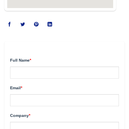
123movies
Full Name
*
Email
*
Company
*