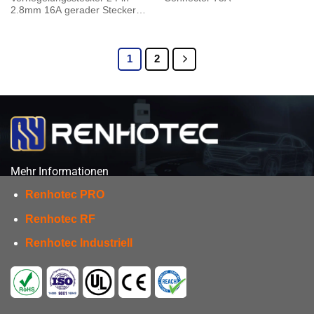
2.8mm 16A gerader Stecker
Kunststoffgehäuse
1
2
Mehr Informationen
Renhotec PRO
Renhotec RF
Renhotec Industriell