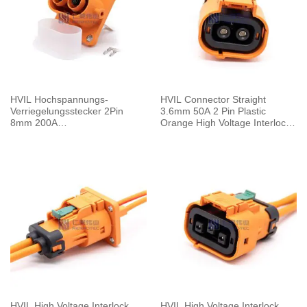
HVIL Hochspannungs-
HVIL Connector Straight
Verriegelungsstecker 2Pin
3.6mm 50A 2 Pin Plastic
8mm 200A
Orange High Voltage Interlock
Buchsensammelschiene M8
Plug with Cable 0.1m
Gewindebohrung
HVIL High Voltage Interlock
HVIL High Voltage Interlock