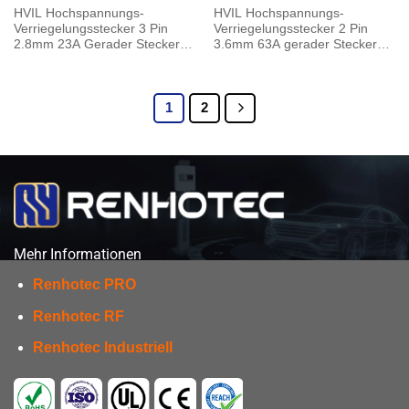
HVIL Hochspannungs-
HVIL Hochspannungs-
Verriegelungsstecker 3 Pin
Verriegelungsstecker 2 Pin
2.8mm 23A Gerader Stecker
3.6mm 63A gerader Stecker
Kunststoffgehäuse
Kunststoffgehäuse
1
2
Mehr Informationen
Renhotec PRO
Renhotec RF
Renhotec Industriell