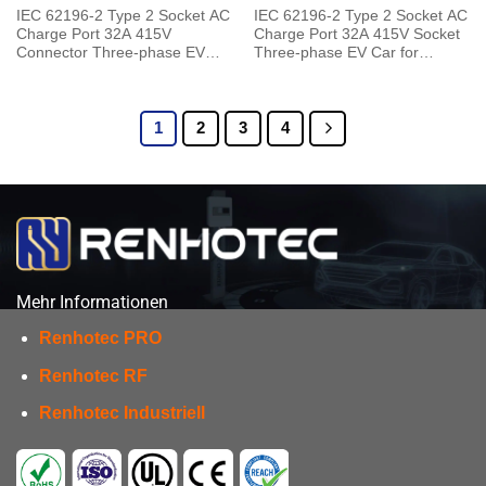
IEC 62196-2 Type 2 Socket AC
IEC 62196-2 Type 2 Socket AC
Charge Port 32A 415V
Charge Port 32A 415V Socket
Connector Three-phase EV
Three-phase EV Car for
Car for Vehicle End
Charging Pile
1
2
3
4
Mehr Informationen
Renhotec PRO
Renhotec RF
Renhotec Industriell