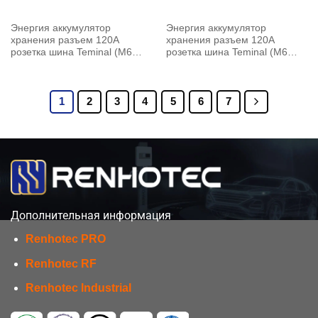
Энергия аккумулятор
Энергия аккумулятор
хранения разъем 120A
хранения разъем 120A
розетка шина Teminal (M6
розетка шина Teminal (M6
винт) 6 мм черный
винт) 6 мм оранжевый
1
2
3
4
5
6
7
Дополнительная информация
Renhotec PRO
Renhotec RF
Renhotec Industrial