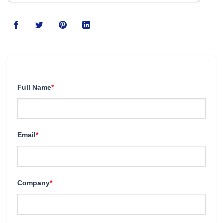
123movies
Full Name
*
Email
*
Company
*