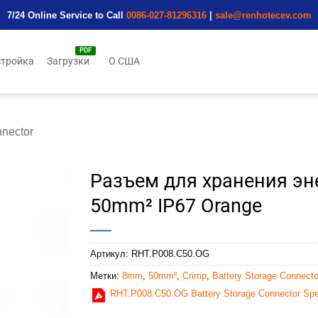
7/24 Online Service to Call
0086-027-81296316
|
sale@renhotecev.com
тройка
Загрузки
О США
nnector
Разъем для хранения эне
50mm² IP67 Orange
Артикул:
RHT.P008.C50.OG
Метки:
8mm
,
50mm²
,
Crimp
,
Battery Storage Connecto
RHT.P008.C50.OG Battery Storage Connector Sp