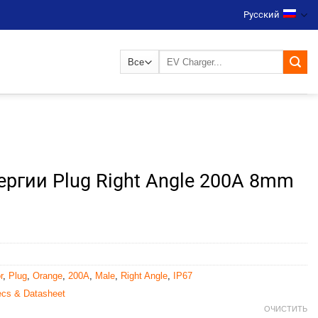
Русский
Искать:
ргии Plug Right Angle 200A 8mm
r
,
Plug
,
Orange
,
200A
,
Male
,
Right Angle
,
IP67
ecs & Datasheet
ОЧИСТИТЬ