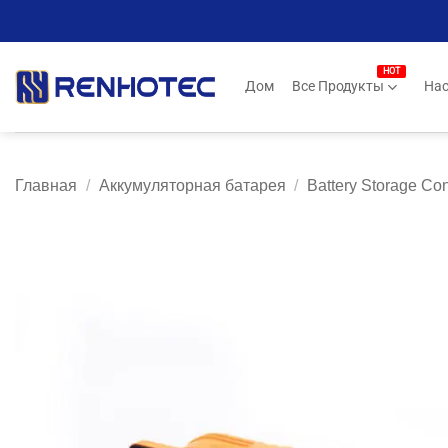
Skip
to
content
Дом
Все Продукты
Нас
Главная
/
Аккумуляторная батарея
/
Battery Storage Co