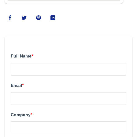
123movies
Full Name
*
Email
*
Company
*