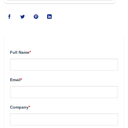
123movies
Full Name
*
Email
*
Company
*