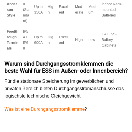
Ander
0
Indoor Rack-
Up to
Hig
Excell
Mod
Medi
son-
(Sta
mounted
350A
h
ent
erate
um
Style
nda
Batteries
rd)
Feedth
IP5
C&I ESS /
rough
4 /
Up to
Hig
Excell
High
Low
Battery
Termin
IP6
600A
h
ent
Cabinets
als
8
Warum sind Durchgangsstromklemmen die
beste Wahl für ESS im Außen- oder Innenbereich?
Für die stationäre Speicherung im gewerblichen und
privaten Bereich bieten Durchgangsstromanschlüsse das
logischste technische Gleichgewicht.
Was ist eine Durchgangsstromklemme
?