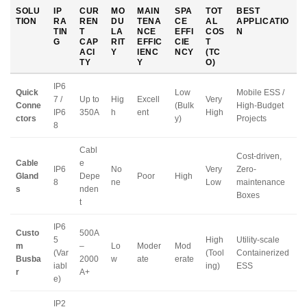
SOLU
IP
CUR
MO
MAIN
SPA
TOT
BEST
TION
RA
REN
DU
TENA
CE
AL
APPLICATIO
TIN
T
LA
NCE
EFFI
COS
N
G
CAP
RIT
EFFIC
CIE
T
ACI
Y
IENC
NCY
(TC
TY
Y
O)
IP6
Quick
Low
Mobile ESS /
7 /
Up to
Hig
Excell
Very
Conne
(Bulk
High-Budget
IP6
350A
h
ent
High
ctors
y)
Projects
8
Cabl
Cost-driven,
Cable
e
IP6
No
Very
Zero-
Gland
Depe
Poor
High
8
ne
Low
maintenance
s
nden
Boxes
t
IP6
Custo
500A
5
High
Utility-scale
m
–
Lo
Moder
Mod
(Var
(Tool
Containerized
Busba
2000
w
ate
erate
iabl
ing)
ESS
r
A+
e)
IP2