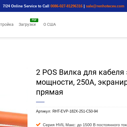
7/24 Online Service to Call
0086-027-81296316
|
sale@renhotecev.com
тройка
Загрузки
О США
2 POS Вилка для кабеля
мощности, 250A, экрани
прямая
Артикул:
RHT-EVP-182X-251-C50-94
Серия HVIL Макс: до 1500 В постоянного ток