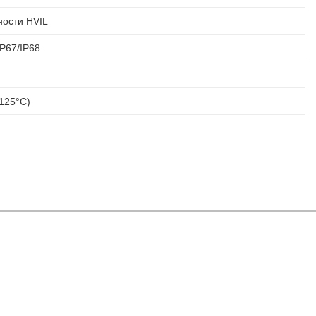
ности HVIL
P67/IP68
125°C)