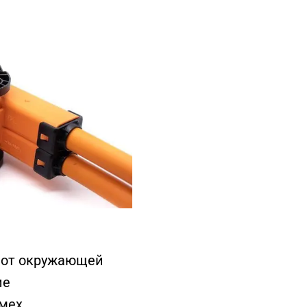
 от окружающей
ие
мех