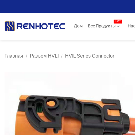
Skip
to
content
Дом
Все Продукты
Нас
Главная
/
Разъем HVLI
/
HVIL Series Connector