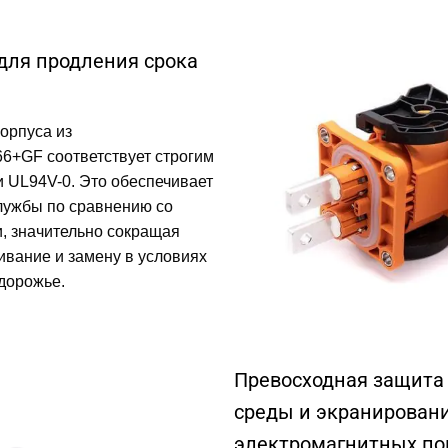
для продления срока
орпуса из
6+GF соответствует строгим
и UL94V-0. Это обеспечивает
лужбы по сравнению со
, значительно сокращая
вание и замену в условиях
дорожье.
Превосходная защита
среды и экранирован
электромагнитных по