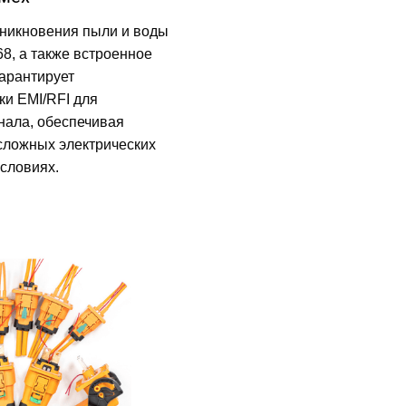
оникновения пыли и воды
68, а также встроенное
гарантирует
ки EMI/RFI для
нала, обеспечивая
сложных электрических
словиях.