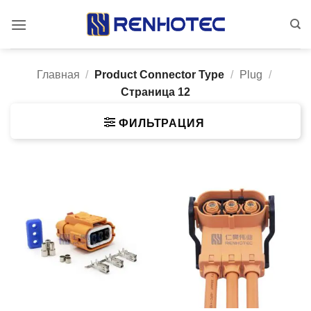
Skip
to
content
Главная
/
Product Connector Type
/
Plug
/
Страница 12
ФИЛЬТРАЦИЯ