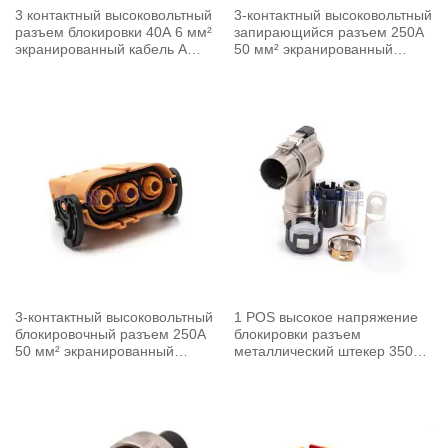
3 контактный высоковольтный
3-контактный высоковольтный
разъем блокировки 40A 6 мм²
запирающийся разъем 250A
экранированный кабель A
50 мм² экранированный
ключ прямой
кабель A ключ под прямым
углом
3-контактный высоковольтный
1 POS высокое напряжение
блокировочный разъем 250A
блокировки разъем
50 мм² экранированный
металлический штекер 350A
кабель A ключ прямой
90 мм² экранированный
кабель Y ключ правый угол