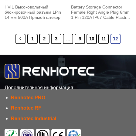
HVIL Высоковольтный
Battery Storage Connector
блокировочный разъем 1Pin
Female Right Angle Plug 6mm
14 мм 500A Прямой штекер
1 Pin 120A IP67 Cable Plastic
Black 25mm²
1
2
3
…
9
10
11
12
Дополнительная информация
Renhotec PRO
Renhotec RF
Renhotec Industrial