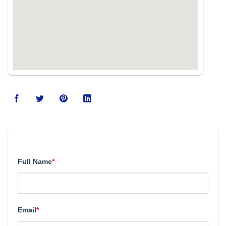
123movies
Full Name
*
Email
*