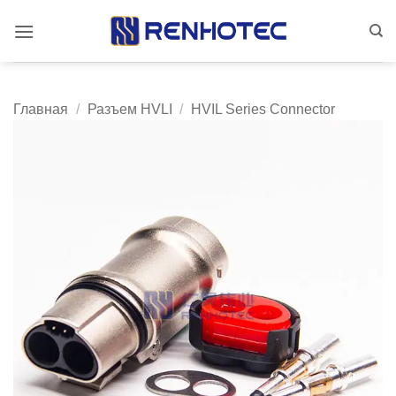
Skip
to
content
Главная
/
Разъем HVLI
/
HVIL Series Connector