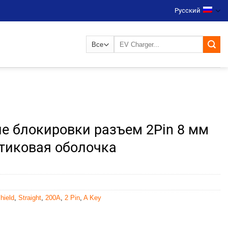
Русский
Искать:
е блокировки разъем 2Pin 8 мм
тиковая оболочка
hield
,
Straight
,
200A
,
2 Pin
,
A Key