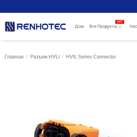
Skip
to
content
Дом
Все Продукты
Нас
Главная
/
Разъем HVLI
/
HVIL Series Connector