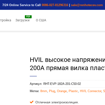
7/24 Online Service to Call
0086-027-81296316
|
sale@renhotecev.com
тройка
Загрузки
О США
HVIL высокое напряжени
200A прямая вилка плас
Артикул:
RHT-EVP-182A-201-C50-02
Метки:
8mm
,
Plug
,
Orange
,
Plastic
,
HVIL Connector
,
S
Отличная электроизоляция.