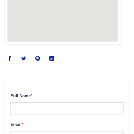
123movies
Full Name
*
Email
*