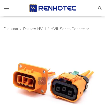
Skip
to
content
Главная
/
Разъем HVLI
/
HVIL Series Connector