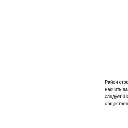
Район стр
насчитывае
следует Ш
общественн