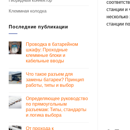
Гибридный коннектор
соответст
станции и
Клеммная колодка
несколько 
станции по
Последние публикации
Проводка в батарейном
шкафу: Проходные
клеммные блоки и
кабельные вводы
Комментариев
к
нет
Что такое разъем для
записи
Проводка
замены батареи? Принцип
в
работы, типы и выбор
батарейном
шкафу:
Комментариев
Проходные
к
нет
клеммные
Определяющее руководство
записи
блоки
Что
по прямоугольным
и
такое
кабельные
разъемам: Типы, стандарты
разъем
вводы
для
и логика выбора
замены
батареи?
Комментариев
к
Принцип
нет
От прохода к
записи
работы,