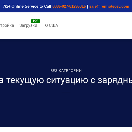
7/24 Online Service to Call
0086-027-81296316
|
sale@renhotecev.com
тройка
Загрузки
О США
БЕЗ КАТЕГОРИИ
а текущую ситуацию с заряд