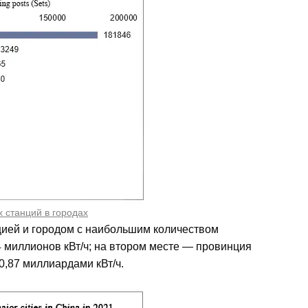
 станций в городах
нцией и городом с наибольшим количеством
4 миллионов кВт/ч; на втором месте — провинция
0,87 миллиардами кВт/ч.