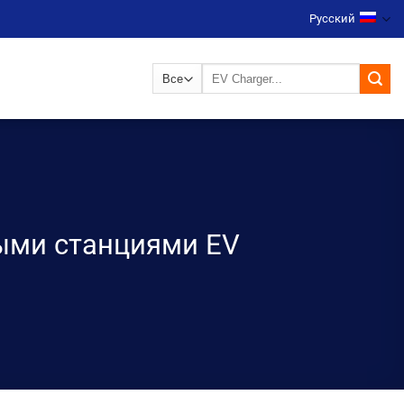
Русский
Искать:
ными станциями EV