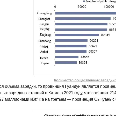
Количество общественных зарядных
тся объема зарядки, то провинция Гуандун является прови
ых зарядных станций в Китае в 2021 году, что составит 21
27 миллионами кВт/ч; а на третьем — провинция Сычуань с 