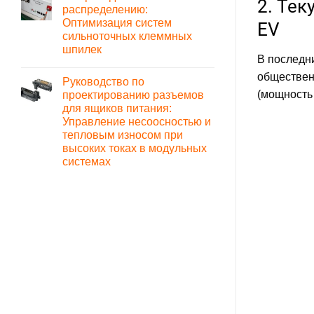
2. Те
Определяющее
типы
распределению:
руководство
и
Оптимизация систем
по
EV
выбор
прямоугольным
сильноточных клеммных
разъемам:
шпилек
Типы,
В последн
стандарты
Комментариев
и
к
нет
общественн
логика
Руководство по
записи
выбора
От
(мощность 
проектированию разъемов
прохода
для ящиков питания:
к
распределению:
Управление несоосностью и
Оптимизация
тепловым износом при
систем
сильноточных
высоких токах в модульных
клеммных
системах
шпилек
Комментариев
к
нет
записи
Руководство
по
проектированию
разъемов
для
ящиков
питания:
Управление
несоосностью
и
тепловым
износом
при