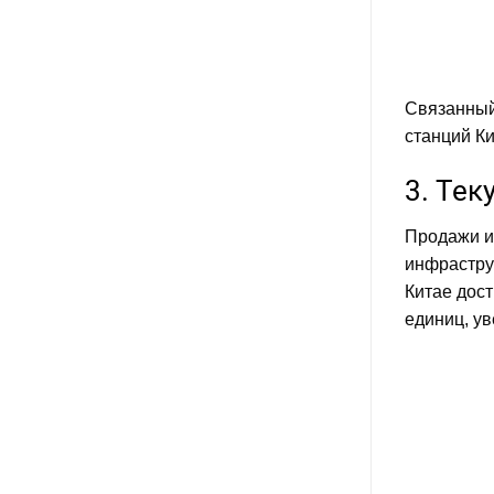
высоких
токах
в
модульных
системах
Связанный
станций Ки
3. Тек
Продажи и
инфраструк
Китае дост
единиц, у