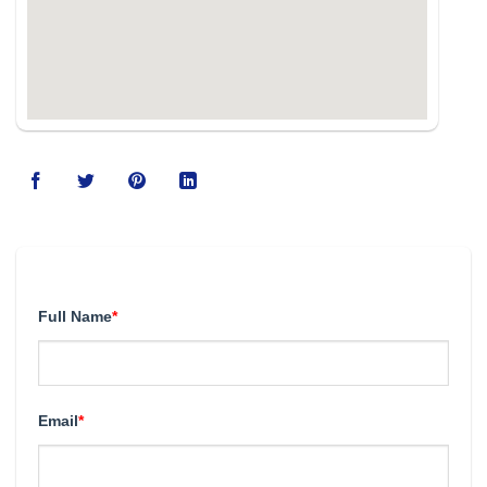
123movies
Full Name
*
Email
*