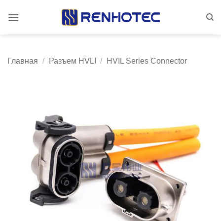
Skip
to
content
Главная
/
Разъем HVLI
/
HVIL Series Connector