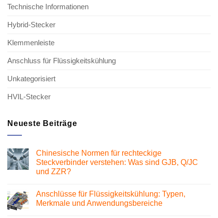
Technische Informationen
Hybrid-Stecker
Klemmenleiste
Anschluss für Flüssigkeitskühlung
Unkategorisiert
HVIL-Stecker
Neueste Beiträge
Chinesische Normen für rechteckige
Steckverbinder verstehen: Was sind GJB, Q/JC
und ZZR?
Keine
Kommentare
Anschlüsse für Flüssigkeitskühlung: Typen,
zu
Chinesische
Merkmale und Anwendungsbereiche
Normen
für
Keine