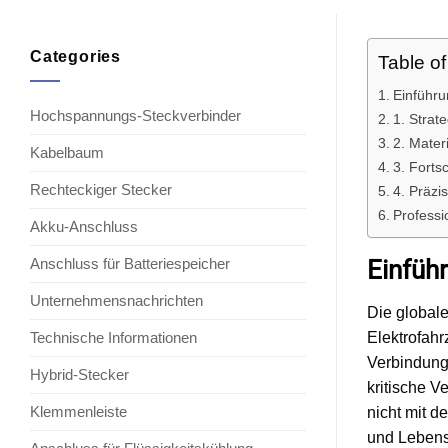
Categories
Table o
Einführu
Hochspannungs-Steckverbinder
1. Strat
2. Mater
Kabelbaum
3. Forts
Rechteckiger Stecker
4. Präzi
Professi
Akku-Anschluss
Anschluss für Batteriespeicher
Einfüh
Unternehmensnachrichten
Die globale
Technische Informationen
Elektrofah
Verbindung
Hybrid-Stecker
kritische Ve
Klemmenleiste
nicht mit d
und Lebens