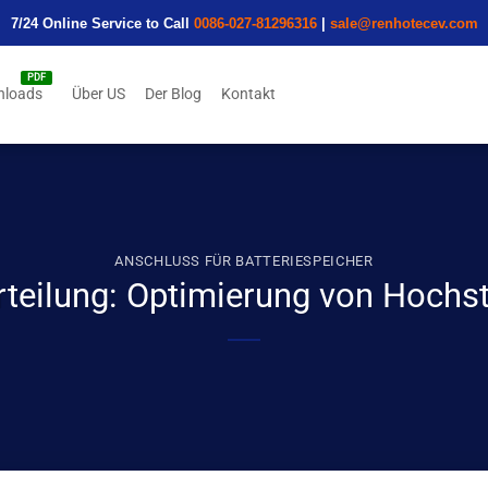
7/24 Online Service to Call
0086-027-81296316
|
sale@renhotecev.com
nloads
Über US
Der Blog
Kontakt
ANSCHLUSS FÜR BATTERIESPEICHER
Verteilung: Optimierung von Hoc