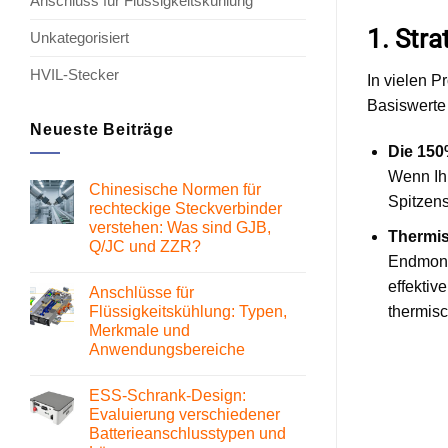
Anschluss für Flüssigkeitskühlung
1. Str
Unkategorisiert
HVIL-Stecker
In vielen 
Basiswerte 
Neueste Beiträge
Die 150
Wenn Ihr
Chinesische Normen für
Spitzens
rechteckige Steckverbinder
verstehen: Was sind GJB,
Thermis
Q/JC und ZZR?
Endmonta
Keine
Kommentare
effektiv
Anschlüsse für
zu
Chinesische
thermisc
Flüssigkeitskühlung: Typen,
Normen
Merkmale und
für
rechteckige
Anwendungsbereiche
Steckverbinder
verstehen:
Keine
Was
Kommentare
ESS-Schrank-Design:
zu
sind
Anschlüsse
GJB,
Evaluierung verschiedener
für
Q/JC
Batterieanschlusstypen und
Flüssigkeitskühlung:
und
Typen,