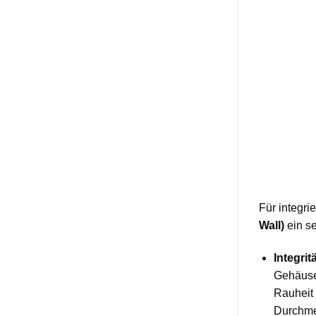
Für integri
Wall)
ein se
Integri
Gehäuse 
Rauheit
Durchme