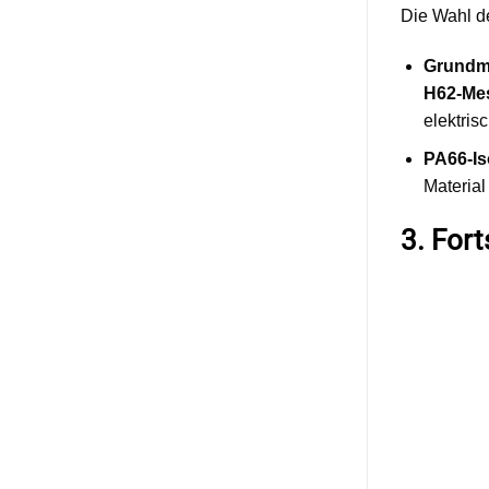
Die Wahl de
Grundma
H62-Me
elektris
PA66-Is
Material
3. Fort