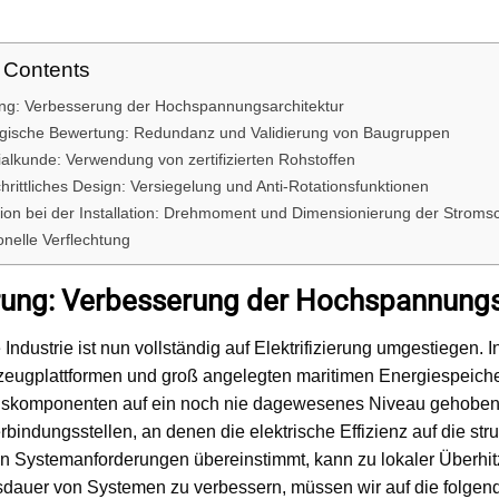
f Contents
ng: Verbesserung der Hochspannungsarchitektur
egische Bewertung: Redundanz und Validierung von Baugruppen
ialkunde: Verwendung von zertifizierten Rohstoffen
chrittliches Design: Versiegelung und Anti-Rotationsfunktionen
sion bei der Installation: Drehmoment und Dimensionierung der Stroms
onelle Verflechtung
rung: Verbesserung der Hochspannungs
 Industrie ist nun vollständig auf Elektrifizierung umgestiegen
rzeugplattformen und groß angelegten maritimen Energiespeiche
skomponenten auf ein noch nie dagewesenes Niveau gehoben.
rbindungsstellen, an denen die elektrische Effizienz auf die struk
en Systemanforderungen übereinstimmt, kann zu lokaler Überhit
dauer von Systemen zu verbessern, müssen wir auf die folgen