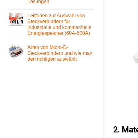
ZZR?
Lösungen
Merkmale
und
Keine
Anwendungsbereiche
Kommentare
Leitfaden zur Auswahl von
zu
ESS-
Steckverbindern für
Schrank-
industrielle und kommerzielle
Design:
Evaluierung
Energiespeicher (60A-500A)
verschiedener
Batterieanschlusstypen
Keine
und
Kommentare
Arten von Micro-D-
zu
Lösungen
Leitfaden
Steckverbindern und wie man
zur
den richtigen auswählt
Auswahl
von
Keine
Steckverbindern
Kommentare
für
zu
industrielle
Arten
und
von
kommerzielle
Micro-
Energiespeicher
D-
(60A-
Steckverbindern
500A)
und
wie
man
den
richtigen
auswählt
2. Mat