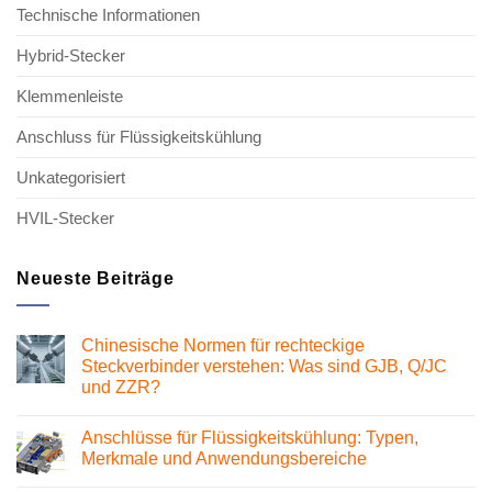
Technische Informationen
Hybrid-Stecker
Klemmenleiste
Anschluss für Flüssigkeitskühlung
Unkategorisiert
HVIL-Stecker
Neueste Beiträge
Chinesische Normen für rechteckige
Steckverbinder verstehen: Was sind GJB, Q/JC
und ZZR?
Keine
Kommentare
Anschlüsse für Flüssigkeitskühlung: Typen,
zu
Chinesische
Merkmale und Anwendungsbereiche
Normen
für
Keine